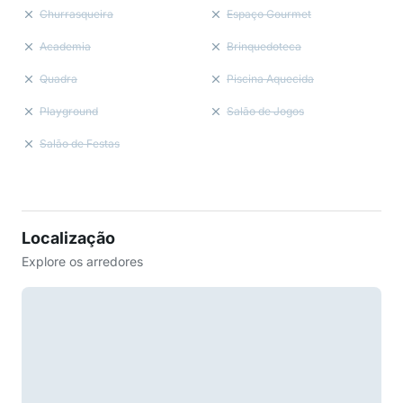
Churrasqueira
Espaço Gourmet
Academia
Brinquedoteca
Quadra
Piscina Aquecida
Playground
Salão de Jogos
Salão de Festas
Localização
Explore os arredores