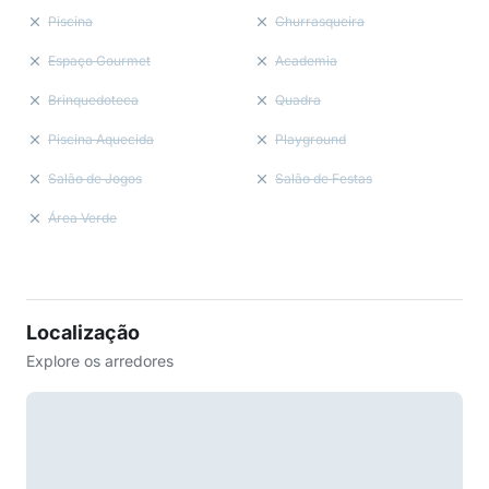
Piscina
Churrasqueira
Espaço Gourmet
Academia
Brinquedoteca
Quadra
Piscina Aquecida
Playground
Salão de Jogos
Salão de Festas
Área Verde
Localização
Explore os arredores