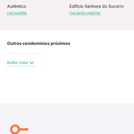
Autêntico
Edificio Senhora do Socorro
rua curitiba
rua santa catarina
Outros condomínios próximos
Rua
Edificio Silvianopolis
Rua 
Rua
Exibir mais
Oleg
Curi
Pra
rua 
Exi
ave
rua 
Rua
Rua
Aim
Dos