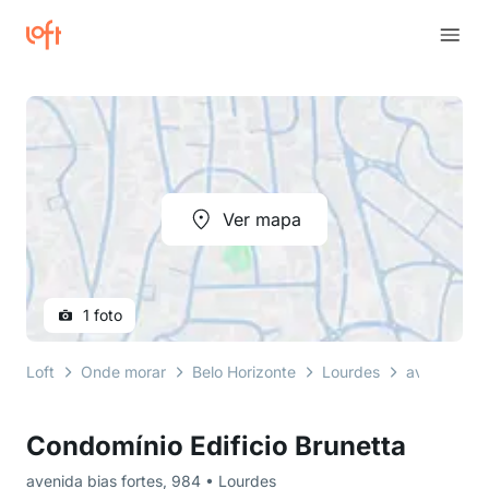
Ver mapa
1 foto
Loft
Onde morar
Belo Horizonte
Lourdes
avenida bia
Condomínio Edificio Brunetta
avenida bias fortes, 984 • Lourdes