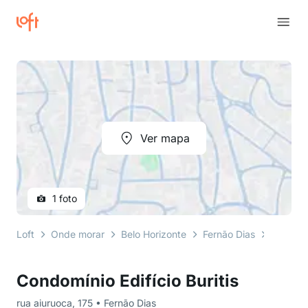
Ver mapa
1 foto
Loft
Onde morar
Belo Horizonte
Fernão Dias
rua aiu
Condomínio Edifício Buritis
rua aiuruoca, 175 • Fernão Dias