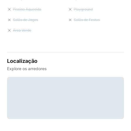
Piscina Aquecida
Playground
Salão de Jogos
Salão de Festas
Área Verde
Localização
Explore os arredores