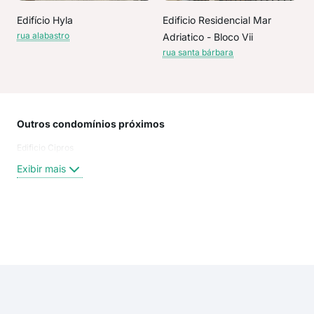
Edifício Hyla
Edificio Residencial Mar
rua alabastro
Adriatico - Bloco Vii
rua santa bárbara
Outros condomínios próximos
Rua
Edificio Cipros
Rua
Rua
Exibir mais
Rua
San
Rua
Rua
Exi
rua
rua
rua 
Rua