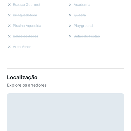
Espaço Gourmet
Academia
Brinquedoteca
Quadra
Piscina Aquecida
Playground
Salão de Jogos
Salão de Festas
Área Verde
Localização
Explore os arredores