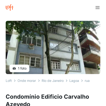
1 foto
Loft
Onde morar
Rio de Janeiro
Lagoa
rua carvalho
Condomínio Edificio Carvalho
Azevedo