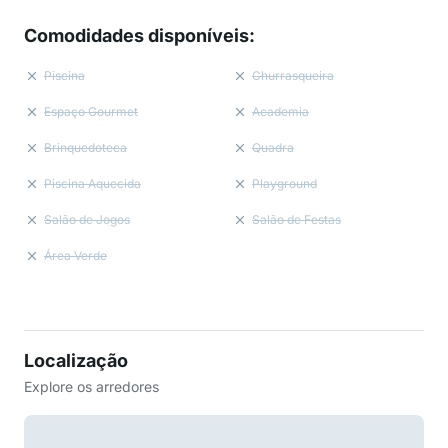
Comodidades disponíveis
:
Piscina
Churrasqueira
Espaço Gourmet
Academia
Brinquedoteca
Quadra
Piscina Aquecida
Playground
Salão de Jogos
Salão de Festas
Área Verde
Localização
Explore os arredores