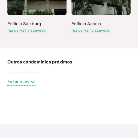
Edificio Salzburg
Edificio Acacia
rua carvalho azevedo
rua carvalho azevedo
Outros condomínios próximos
Rua
Duque de Hanover
Bar
Rua
Exibir mais
rua
Rua
Rua
rua
Exi
rua 
rua
rua