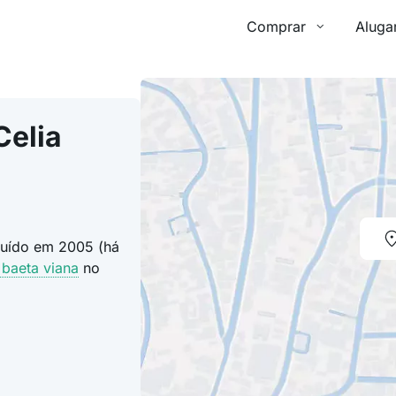
Comprar
Aluga
Celia
truído em 2005 (há
 baeta viana
no
.