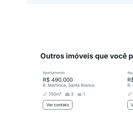
Outros imóveis que você 
Apartamento
Ap
R$ 490.000
R
R. Martinica, Santa Branca
750
m²
3
1
Ver contato
V