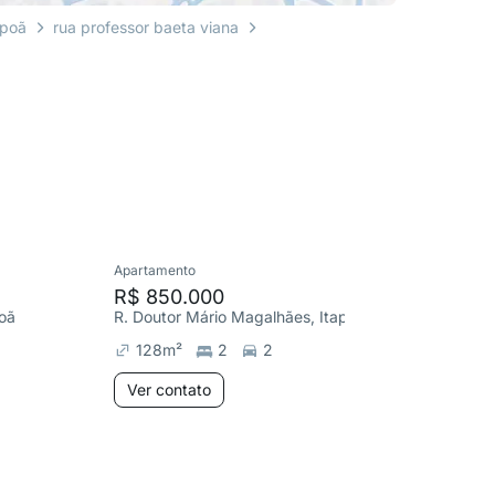
apoã
rua professor baeta viana
Apartamento
Cobertura
R$ 850.000
R$ 699
poã
R. Doutor Mário Magalhães, Itapoã
R. Douto
128
m²
2
2
170
m
Ver contato
Ver co