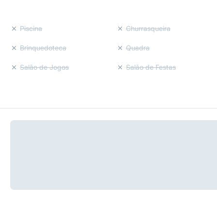
Piscina
Churrasqueira
Brinquedoteca
Quadra
Salão de Jogos
Salão de Festas