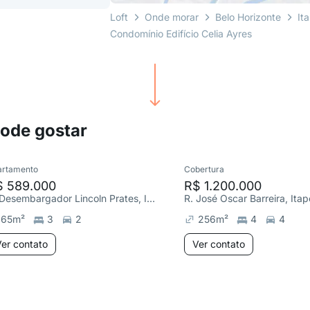
Loft
Onde morar
Belo Horizonte
It
Condomínio Edifício Celia Ayres
pode gostar
artamento
Cobertura
$ 589.000
R$ 1.200.000
R. Desembargador Lincoln Prates, Itapoã
R. José Oscar Barreira, Ita
65
m²
3
2
256
m²
4
4
er contato
Ver contato