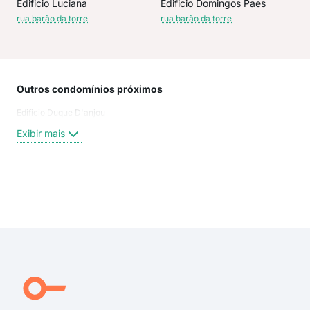
Edificio Luciana
Edificio Domingos Paes
rua barão da torre
rua barão da torre
Outros condomínios próximos
Rua
Edificio Duque D'anjou
Jan
Rua 
Exibir mais
Rua 
Rua
rua 
rua 
Exi
Pru
rua 
rua 
rua 
Teix
Rua