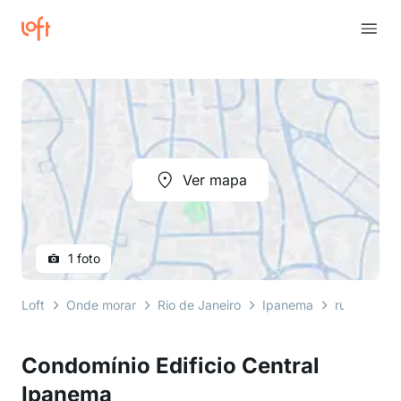
Ver mapa
1 foto
Loft
Onde morar
Rio de Janeiro
Ipanema
rua viscond
Condomínio Edificio Central
Ipanema