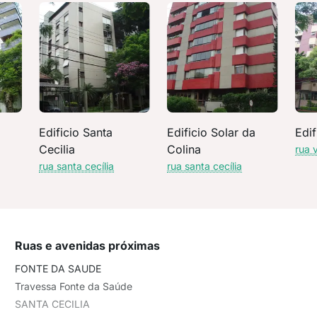
Edificio Santa
Edificio Solar da
Edif
Cecilia
Colina
rua 
rua santa cecília
rua santa cecília
Ruas e avenidas próximas
FONTE DA SAUDE
Travessa Fonte da Saúde
SANTA CECILIA