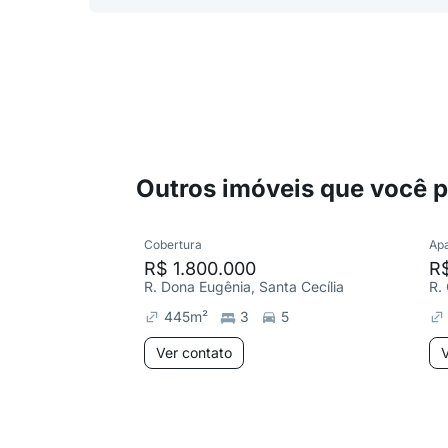
Outros imóveis que você 
Cobertura
Ap
R$ 1.800.000
R
R. Dona Eugênia, Santa Cecília
R.
445
m²
3
5
Ver contato
V