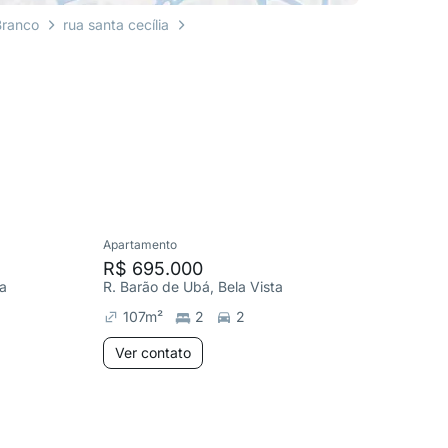
Branco
rua santa cecília
Apartamento
Cobertura
R$ 695.000
R$ 2.0
ta
R. Barão de Ubá, Bela Vista
R. Casem
107
m²
2
2
318
m
Ver contato
Ver co