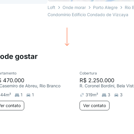
Loft
Onde morar
Porto Alegre
Rio 
Condomínio Edificio Condado de Vizcaya
pode gostar
artamento
Cobertura
$ 470.000
R$ 2.250.000
 Casemiro de Abreu, Rio Branco
R. Coronel Bordini, Bela Vis
44
m²
1
1
319
m²
3
3
er contato
Ver contato