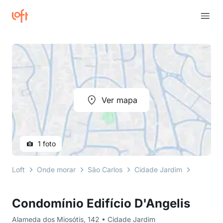
Ver mapa
1 foto
Loft
Onde morar
São Carlos
Cidade Jardim
Alameda 
Condomínio Edifício D'Angelis
Alameda dos Miosótis, 142 • Cidade Jardim