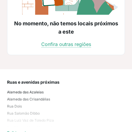
No momento, não temos locais próximos
a este
Confira outras regiões
Ruas e avenidas próximas
Mai
Alameda das Azaleias
Jard
Alameda das Crisandálias
Cid
Rua Dois
Vila
Rua Salomão Dibbo
Cen
Rua Luiz Vaz de Toledo Piza
Tiju
Rua Miguel Alves Margarido
Lot