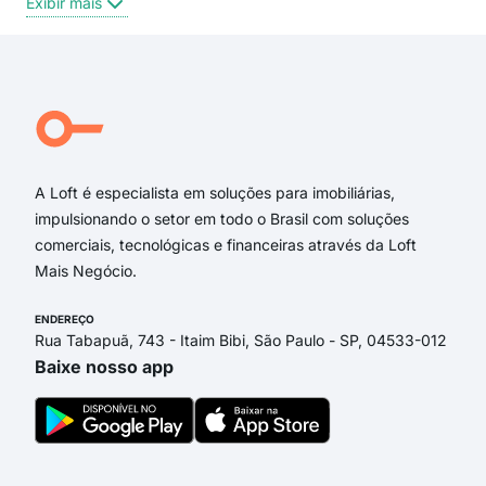
Exibir mais
Exi
Alameda das Hortências
Rua Cézar Ricomi
das Azaleias
Avenida das Gardênias
Rua dos Inconfidentes
Rua das Margaridas
A Loft é especialista em soluções para imobiliárias,
impulsionando o setor em todo o Brasil com soluções
comerciais, tecnológicas e financeiras através da Loft
Mais Negócio.
ENDEREÇO
Rua Tabapuã, 743 - Itaim Bibi, São Paulo - SP, 04533-012
Baixe nosso app