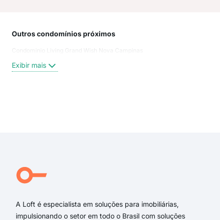
Outros condomínios próximos
Rua
Condominio Living Grand Wish Nova Campinas
Rua
Serr
Exibir mais
Ave
Rua 
Prof
Rua 
Exi
Rua 
Aven
rua 
rua 
RUA
RUA
A Loft é especialista em soluções para imobiliárias,
impulsionando o setor em todo o Brasil com soluções