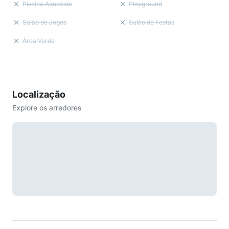
Piscina Aquecida
Playground
Salão de Jogos
Salão de Festas
Área Verde
Localização
Explore os arredores