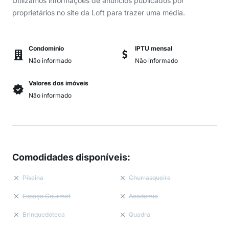
Utilizamos informações de anúncios publicados por
proprietários no site da Loft para trazer uma média.
Condomínio
IPTU mensal
Não informado
Não informado
Valores dos imóveis
Não informado
Comodidades disponíveis
:
Piscina
Churrasqueira
Espaço Gourmet
Academia
Brinquedoteca
Quadra