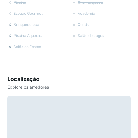
Piscina
Churrasqueira
Espaço Gourmet
Academia
Brinquedoteca
Quadra
Piscina Aquecida
Salão de Jogos
Salão de Festas
Localização
Explore os arredores