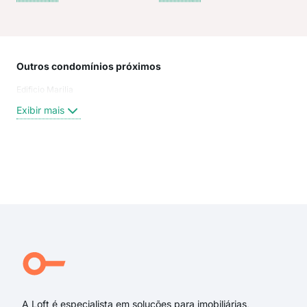
Outros condomínios próximos
Rua
Edificio Marilia
Rua 
Rua
Exibir mais
Rua 
rua 
rua 
rua 
Exi
Rua
Rua 
Rua
Rua
Dep
Rua
A Loft é especialista em soluções para imobiliárias,