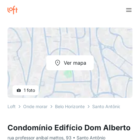
Ver mapa
1 foto
Loft
Onde morar
Belo Horizonte
Santo Antônio
rua p
Condomínio Edifício Dom Alberto
rua professor aníbal mattos, 93 • Santo Antônio