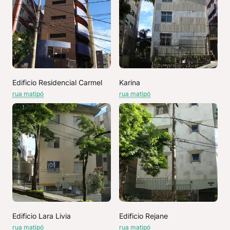
Edificio Residencial Carmel
Karina
rua matipó
rua matipó
Edificio Lara Livia
Edificio Rejane
rua matipó
rua matipó