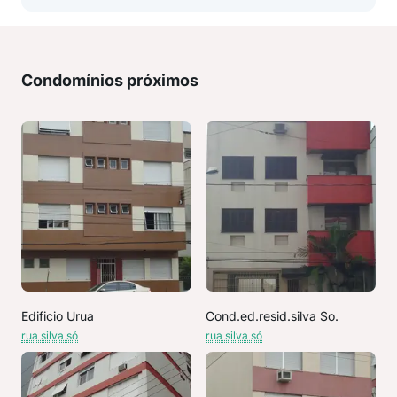
Condomínios próximos
Edificio Urua
Cond.ed.resid.silva So.
rua silva só
rua silva só