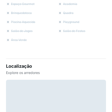
Espaço Gourmet
Academia
Brinquedoteca
Quadra
Piscina Aquecida
Playground
Salão de Jogos
Salão de Festas
Área Verde
Localização
Explore os arredores