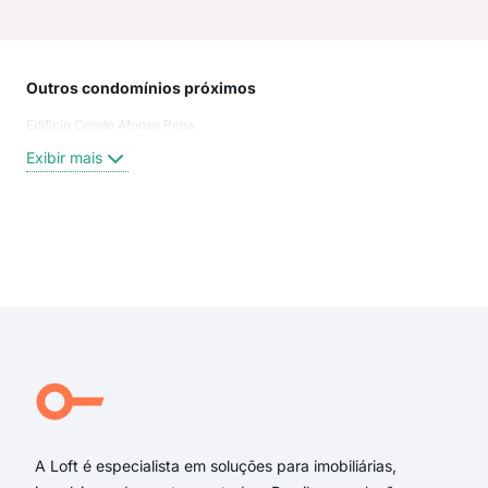
Outros condomínios próximos
Rua
Edificio Conde Afonso Pena
Rua 
Rua 
Exibir mais
Rua
Rua
Rua
Rua
Exi
Rua
Rua
rua 
rua
rua 
rua 
A Loft é especialista em soluções para imobiliárias,