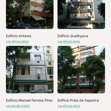
Edificio Antares
Edifício Qualityjuca
rua afonso pena
rua afonso pena
Edificio Manoel Ferreira Pires
Edificio Praia de Itaparica
rua pardal mallet
rua afonso pena