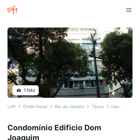
1 foto
Loft
Onde morar
Rio de Janeiro
Tijuca
rua afonso pe
Condomínio Edificio Dom
Joaquim