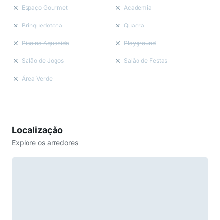
Espaço Gourmet
Academia
Brinquedoteca
Quadra
Piscina Aquecida
Playground
Salão de Jogos
Salão de Festas
Área Verde
Localização
Explore os arredores