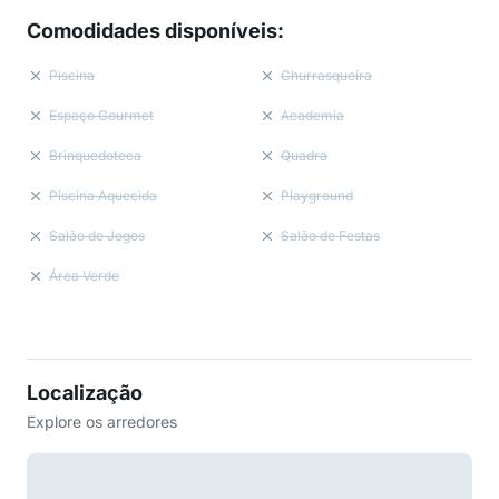
Comodidades disponíveis
:
Piscina
Churrasqueira
Espaço Gourmet
Academia
Brinquedoteca
Quadra
Piscina Aquecida
Playground
Salão de Jogos
Salão de Festas
Área Verde
Localização
Explore os arredores