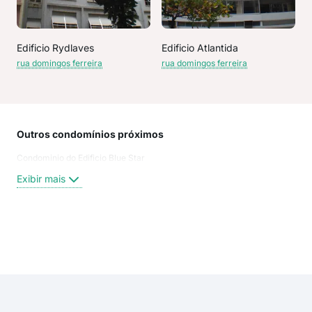
Edificio Rydlaves
Edificio Atlantida
rua domingos ferreira
rua domingos ferreira
Outros condomínios próximos
Rua
Condominio do Edificio Blue Star
Pra
Dom
Exibir mais
Pra
rua 
rua 
Rua
Exi
rua
Rua
Aven
Rua 