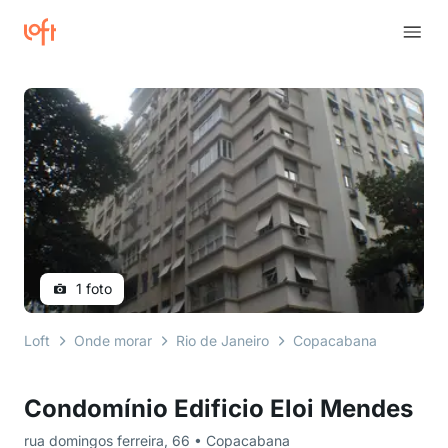
1 foto
Loft
Onde morar
Rio de Janeiro
Copacabana
rua dom
Condomínio Edificio Eloi Mendes
rua domingos ferreira, 66 • Copacabana