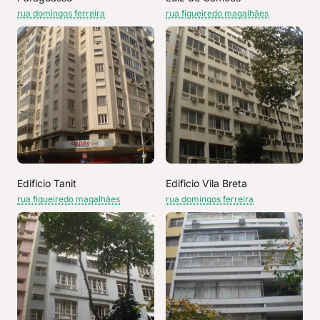
rua domingos ferreira
rua figueiredo magalhães
Edificio Tanit
Edificio Vila Breta
rua figueiredo magalhães
rua domingos ferreira