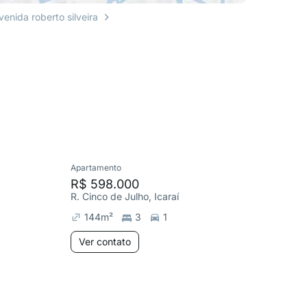
venida roberto silveira
Apartamento
Apartame
R$ 598.000
R$ 599
R. Cinco de Julho, Icaraí
R. Mariz 
144
m²
3
1
130
m
Ver contato
Ver co