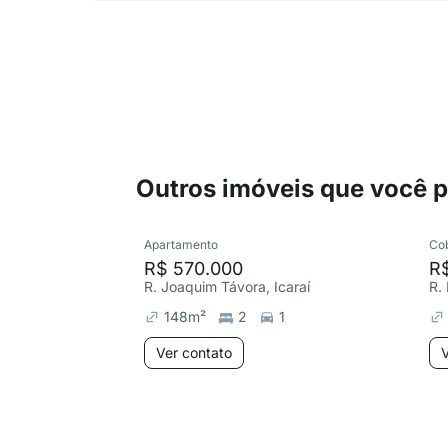
Outros imóveis que você 
Apartamento
Co
R$ 570.000
R$
R. Joaquim Távora, Icaraí
R.
148
m²
2
1
Ver contato
V