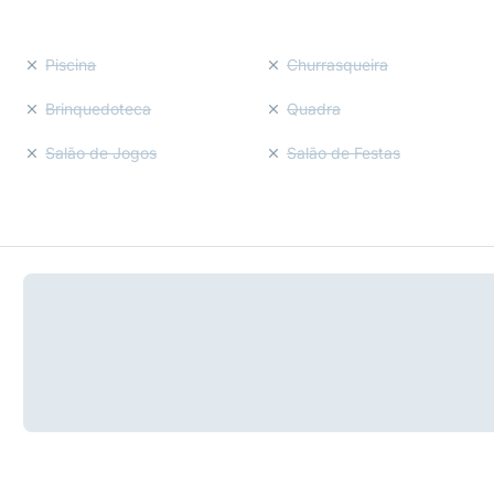
Piscina
Churrasqueira
Brinquedoteca
Quadra
Salão de Jogos
Salão de Festas