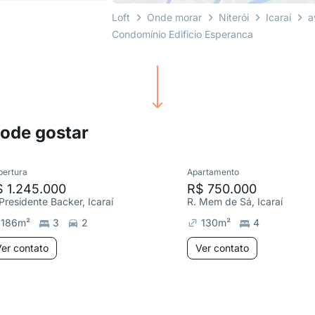
Loft
Onde morar
Niterói
Icaraí
a
Condomínio Edificio Esperanca
pode gostar
bertura
Apartamento
 1.245.000
R$ 750.000
 Presidente Backer, Icaraí
R. Mem de Sá, Icaraí
186
m²
3
2
130
m²
4
er contato
Ver contato