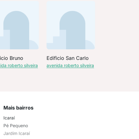
icio Bruno
Edificio San Carlo
ida roberto silveira
avenida roberto silveira
Mais bairros
Icaraí
Pé Pequeno
Jardim Icaraí