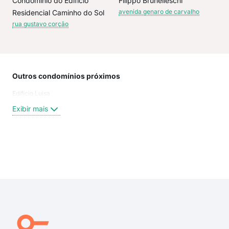
Condominio do Edificio
Filippo Brunelleschi
avenida genaro de carvalho
Residencial Caminho do Sol
rua gustavo corção
Outros condomínios próximos
Rua
Edifício Luisa
Rua 
Rua 
Exibir mais
Rua 
Rua
Rua
Rua
Exi
ave
rua 
rua 
rua 
rua 
rua 