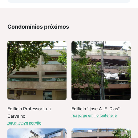
Condomínios próximos
Edificio Professor Luiz
Edificio ''jose A. F. Dias''
rua jorge emílio fontenelle
Carvalho
rua gustavo corção