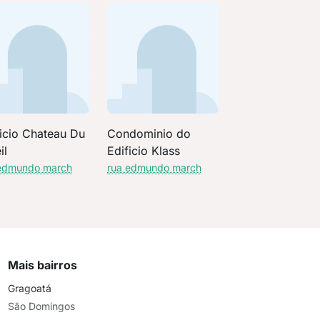
ficio Chateau Du
Condominio do
il
Edificio Klass
edmundo march
rua edmundo march
Mais bairros
Gragoatá
São Domingos