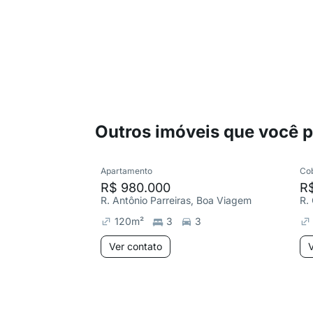
Outros imóveis que você 
Apartamento
Co
R$ 980.000
R$
R. Antônio Parreiras, Boa Viagem
R.
120
m²
3
3
Ver contato
V