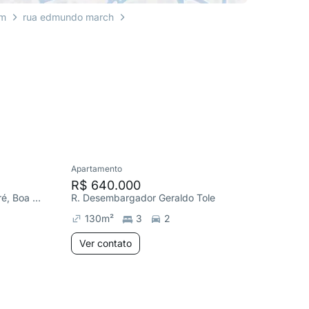
em
rua edmundo march
Apartamento
Studio
R$ 640.000
R$ 700
Av. Almirante Benjamin Sodré, Boa Viagem
R. Desembargador Geraldo Toledo, São Domingos
Av. Enge
130
m²
3
2
60
m²
Ver contato
Ver co