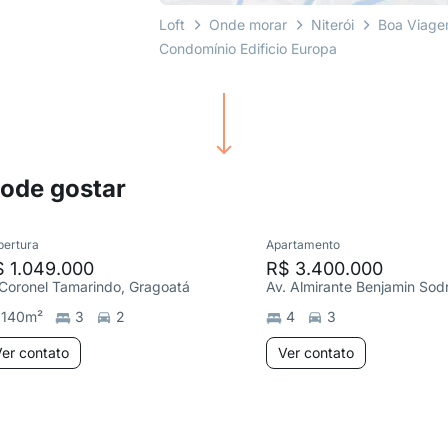
Loft
Onde morar
Niterói
Boa Viag
Condomínio Edificio Europa
pode gostar
bertura
Apartamento
 1.049.000
R$ 3.400.000
 Coronel Tamarindo, Gragoatá
140
m²
3
2
4
3
er contato
Ver contato