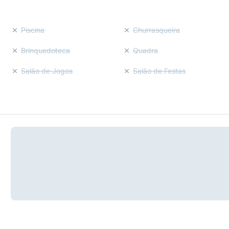
Piscina
Churrasqueira
Brinquedoteca
Quadra
Salão de Jogos
Salão de Festas