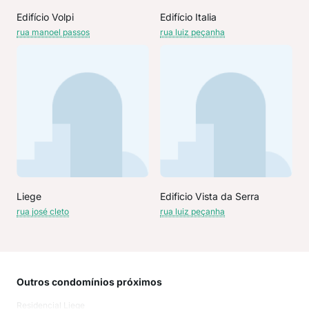
Edifício Volpi
Edifício Italia
rua manoel passos
rua luiz peçanha
Liege
Edificio Vista da Serra
rua josé cleto
rua luiz peçanha
Outros condomínios próximos
Rua
Residencial Liege
Rua