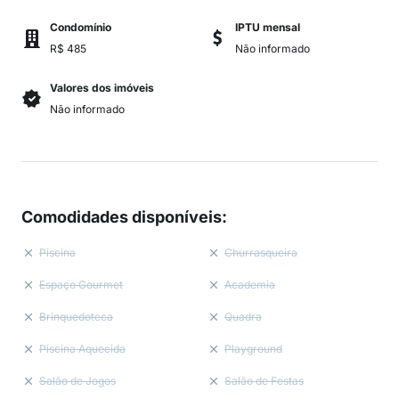
Condomínio
IPTU mensal
R$ 485
Não informado
Valores dos imóveis
Não informado
Comodidades disponíveis
:
Piscina
Churrasqueira
Espaço Gourmet
Academia
Brinquedoteca
Quadra
Piscina Aquecida
Playground
Salão de Jogos
Salão de Festas