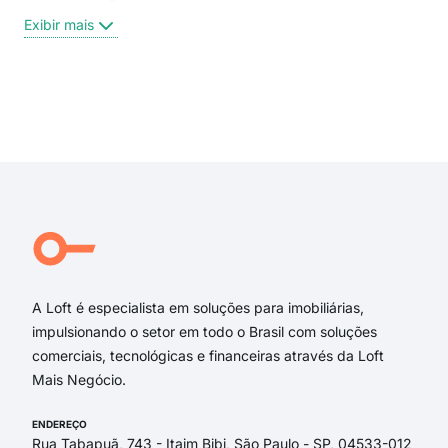
Rua
Exibir mais
Rua 
Rua
Rua 
Rua
Exi
rua
rua 
Luiz
rua
rua 
Padr
A Loft é especialista em soluções para imobiliárias,
impulsionando o setor em todo o Brasil com soluções
comerciais, tecnológicas e financeiras através da Loft
Mais Negócio.
ENDEREÇO
Rua Tabapuã, 743 - Itaim Bibi, São Paulo - SP, 04533-012