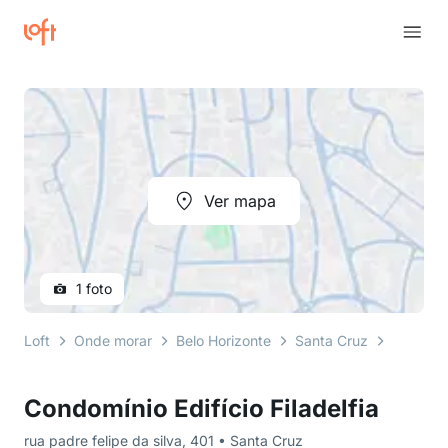
Ver mapa
1 foto
Loft
Onde morar
Belo Horizonte
Santa Cruz
rua padr
Condomínio Edifício Filadelfia
rua padre felipe da silva, 401 • Santa Cruz