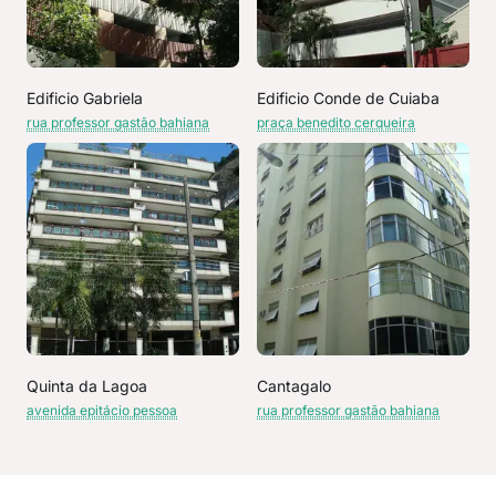
Edificio Gabriela
Edificio Conde de Cuiaba
rua professor gastão bahiana
praça benedito cerqueira
Quinta da Lagoa
Cantagalo
avenida epitácio pessoa
rua professor gastão bahiana