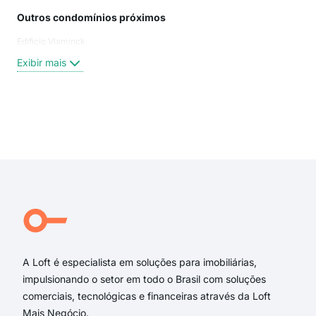
Outros condomínios próximos
Rua
Edificio Vlaminck
Est
Pra
Exibir mais
Ave
Rua
rua 
ave
Exi
Pra
trav
praç
rua 
Rua
Rua
A Loft é especialista em soluções para imobiliárias,
impulsionando o setor em todo o Brasil com soluções
comerciais, tecnológicas e financeiras através da Loft
Mais Negócio.