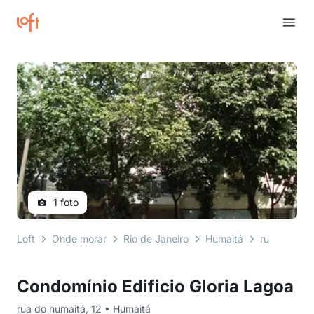
1 foto
Loft
Onde morar
Rio de Janeiro
Humaitá
rua do huma
Condomínio Edificio Gloria Lagoa
rua do humaitá, 12 • Humaitá