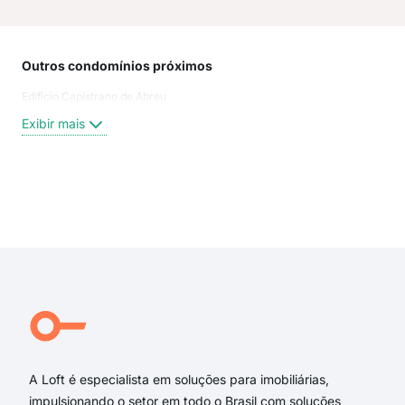
Outros condomínios próximos
Rua
Edificio Capistrano de Abreu
Hum
Rua
Exibir mais
Rua
Már
Rua
larg
Exi
rua
rua 
rua
rua 
Lar
rua 
A Loft é especialista em soluções para imobiliárias,
impulsionando o setor em todo o Brasil com soluções