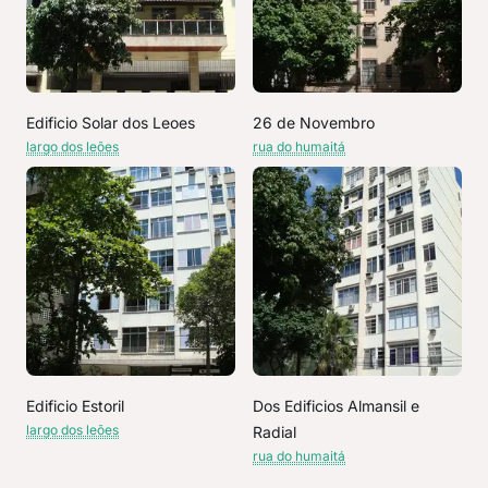
Edificio Solar dos Leoes
26 de Novembro
largo dos leões
rua do humaitá
Edificio Estoril
Dos Edificios Almansil e
largo dos leões
Radial
rua do humaitá