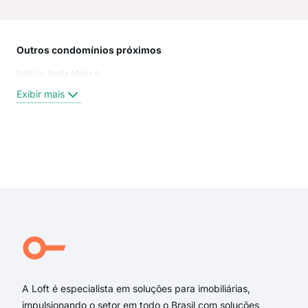
Outros condomínios próximos
Rua
Edificio Stella Maris Ii
Jose
Rua
Exibir mais
rua
Rua 
rua 
Rua 
Exi
rua
pra
tra
Rua
rua 
Lade
A Loft é especialista em soluções para imobiliárias,
impulsionando o setor em todo o Brasil com soluções