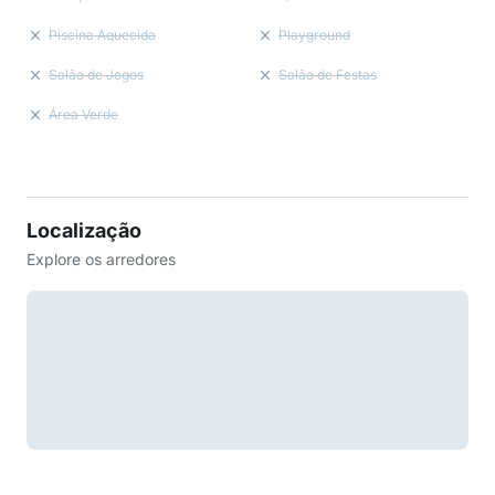
Piscina Aquecida
Playground
Salão de Jogos
Salão de Festas
Área Verde
Localização
Explore os arredores