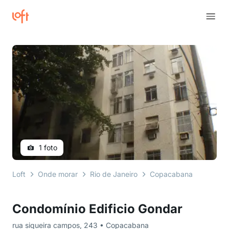
1 foto
Loft
Onde morar
Rio de Janeiro
Copacabana
rua si
Condomínio Edificio Gondar
rua siqueira campos, 243 • Copacabana