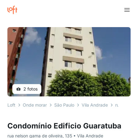
2 fotos
Loft
Onde morar
São Paulo
Vila Andrade
rua nelson 
Condomínio Edificio Guaratuba
rua nelson gama de oliveira, 135 • Vila Andrade