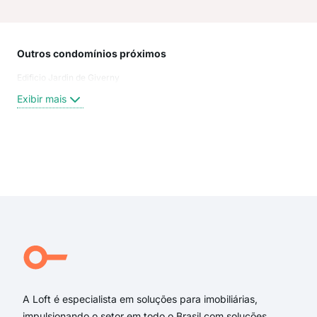
Outros condomínios próximos
Rua
Edificio Jardin de Giverny
Iuru
rua
Exibir mais
Ger
rua 
Rua
Del
Exi
Rua
Rua
rua 
Rua 
Rua 
Rua
A Loft é especialista em soluções para imobiliárias,
impulsionando o setor em todo o Brasil com soluções