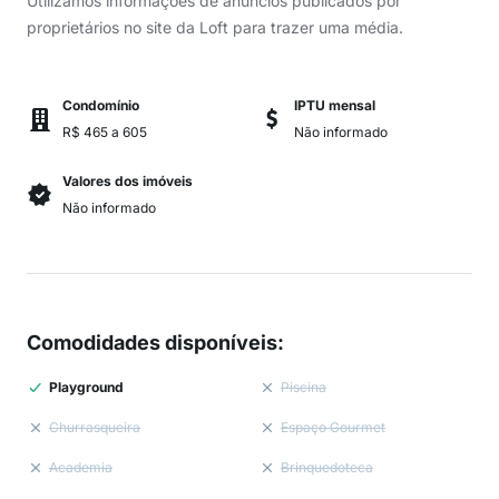
Utilizamos informações de anúncios publicados por
proprietários no site da Loft para trazer uma média.
Condomínio
IPTU mensal
R$ 465 a 605
Não informado
Valores dos imóveis
Não informado
Comodidades disponíveis
:
Playground
Piscina
Churrasqueira
Espaço Gourmet
Academia
Brinquedoteca