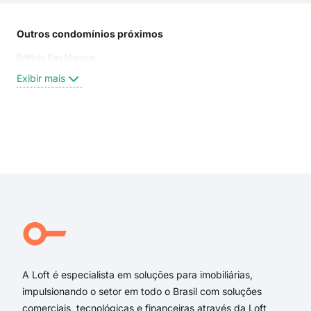
Outros condomínios próximos
Rua
Edificio San Maryne
Rua
Com
Exibir mais
Rua
Rua
Tra
Rua
Exi
Rua
Rua
rua 
ave
Tra
Rua 
A Loft é especialista em soluções para imobiliárias,
impulsionando o setor em todo o Brasil com soluções
comerciais, tecnológicas e financeiras através da Loft