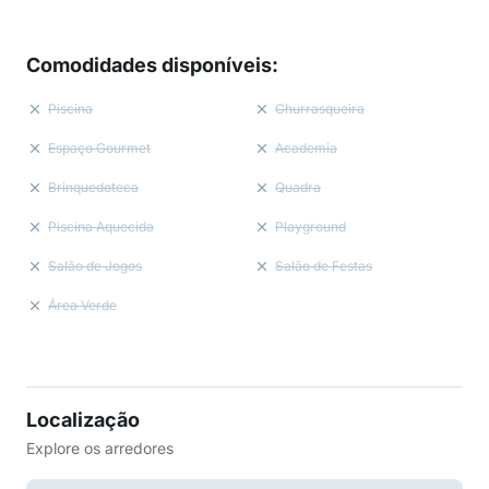
Comodidades disponíveis
:
Piscina
Churrasqueira
Espaço Gourmet
Academia
Brinquedoteca
Quadra
Piscina Aquecida
Playground
Salão de Jogos
Salão de Festas
Área Verde
Localização
Explore os arredores