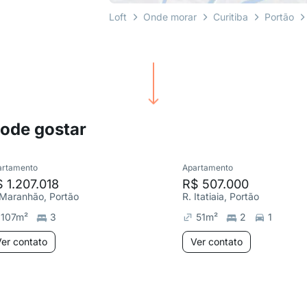
Loft
Onde morar
Curitiba
Portão
pode gostar
artamento
Apartamento
 1.207.018
R$ 507.000
 Maranhão, Portão
R. Itatiaia, Portão
107
m²
3
51
m²
2
1
er contato
Ver contato