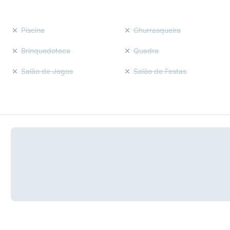
Piscina
Churrasqueira
Brinquedoteca
Quadra
Salão de Jogos
Salão de Festas