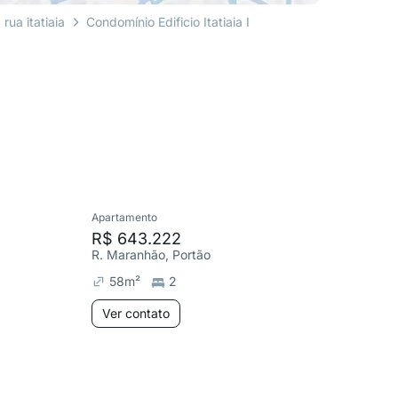
rua itatiaia
Condomínio Edificio Itatiaia I
Apartamento
Apartame
R$ 643.222
R$ 597
R. Maranhão, Portão
R. Maran
58
m²
2
60
m²
Ver contato
Ver co