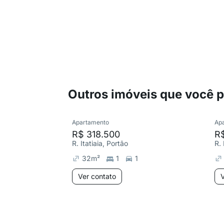
Outros imóveis que você 
Apartamento
Ap
R$ 318.500
R$
R. Itatiaia, Portão
R.
32
m²
1
1
Ver contato
V