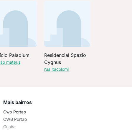
ício Paladium
Residencial Spazio
Cygnus
são mateus
rua itacolomi
Mais bairros
Cwb Portao
CWB Portao
Guaíra