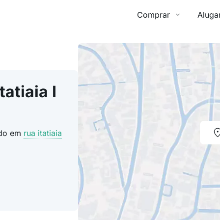
Comprar
Aluga
atiaia I
zado em
rua itatiaia