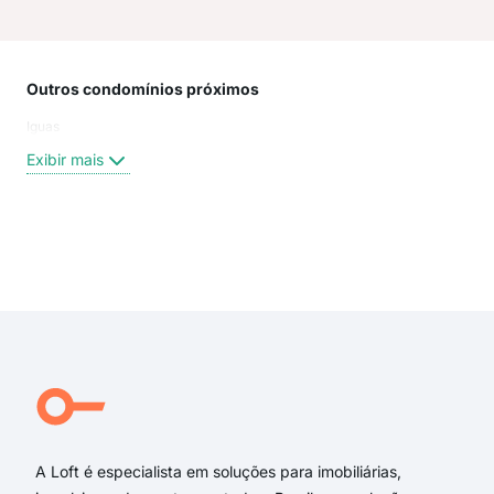
Outros condomínios próximos
Rua
Iguas
Rua 
Rua
Exibir mais
Rua 
Rua 
rua 
rua 
Exi
rua 
rua 
rua 
rua 
rua 
Bam
A Loft é especialista em soluções para imobiliárias,