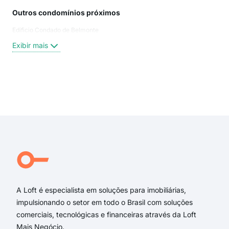
Outros condomínios próximos
Rua
Edificio Condado de Belmonte
Trav
Rua
Exibir mais
Rua
Rua
Rua
Rua
Exi
rua 
rua
rua 
rua 
trav
rua 
A Loft é especialista em soluções para imobiliárias,
impulsionando o setor em todo o Brasil com soluções
comerciais, tecnológicas e financeiras através da Loft
Mais Negócio.