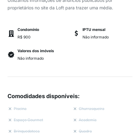
Utilizamos informações de anúncios publicados por
proprietários no site da Loft para trazer uma média.
Condomínio
IPTU mensal
R$ 900
Não informado
Valores dos imóveis
Não informado
Comodidades disponíveis
:
Piscina
Churrasqueira
Espaço Gourmet
Academia
Brinquedoteca
Quadra