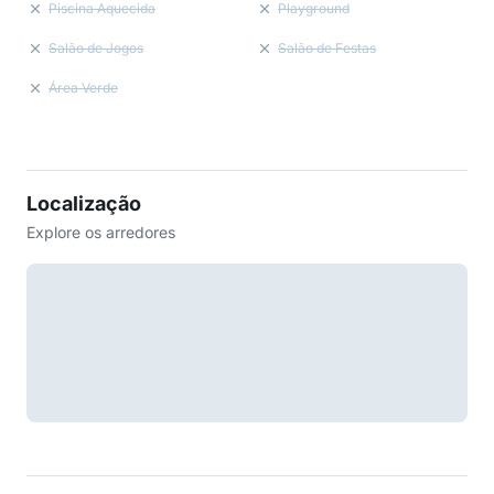
Piscina Aquecida
Playground
Salão de Jogos
Salão de Festas
Área Verde
Localização
Explore os arredores