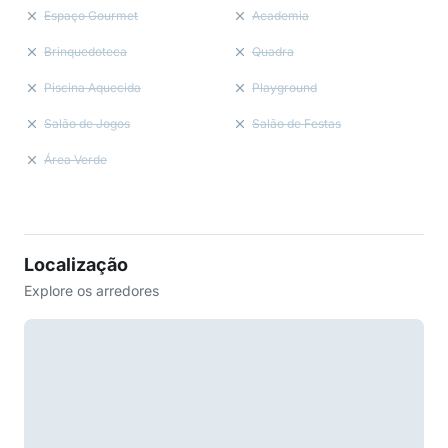
Espaço Gourmet
Academia
Brinquedoteca
Quadra
Piscina Aquecida
Playground
Salão de Jogos
Salão de Festas
Área Verde
Localização
Explore os arredores