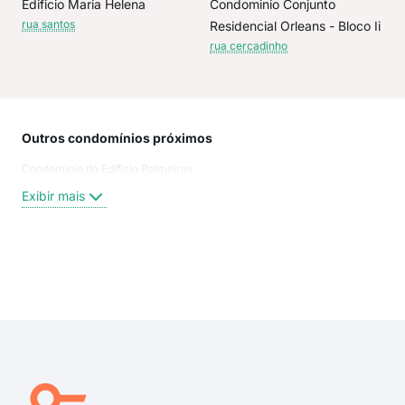
Edificio Maria Helena
Condominio Conjunto
rua santos
Residencial Orleans - Bloco Ii
rua cercadinho
Outros condomínios próximos
Rua
Condominio do Edificio Palmeiras
Rua
Lin
Exibir mais
Rua
Rua
Des
Rua 
Exi
Rua
rua 
rua 
rua 
rua 