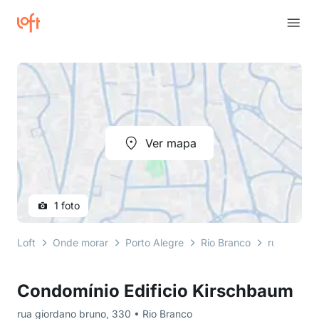
Ver mapa
1 foto
Loft
Onde morar
Porto Alegre
Rio Branco
rua giorda
Condomínio Edificio Kirschbaum
rua giordano bruno, 330 • Rio Branco