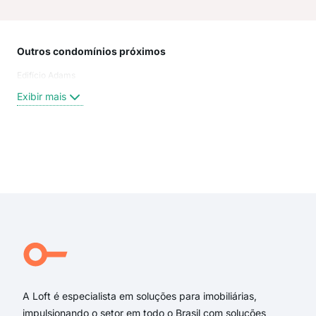
Outros condomínios próximos
Rua
Edifício Adams
Ces
Rua
Exibir mais
rua 
rua
rua 
Migu
Exi
rua 
Gio
CES
GIO
FRA
Rua
A Loft é especialista em soluções para imobiliárias,
impulsionando o setor em todo o Brasil com soluções