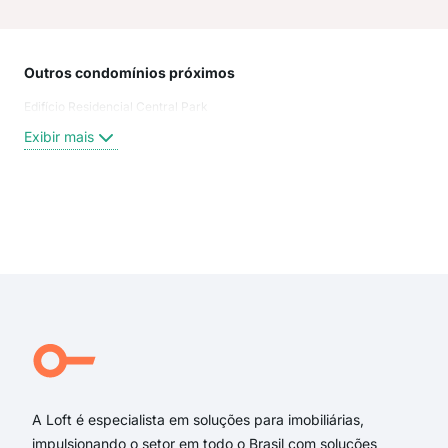
Outros condomínios próximos
Rua
Edifício Residencial Central Park
Rua 
Rua 
Exibir mais
Rua 
Rua
Rua
Rua 
Exi
Rua 
rua 
rua 
rua
Rua
Mac
A Loft é especialista em soluções para imobiliárias,
impulsionando o setor em todo o Brasil com soluções