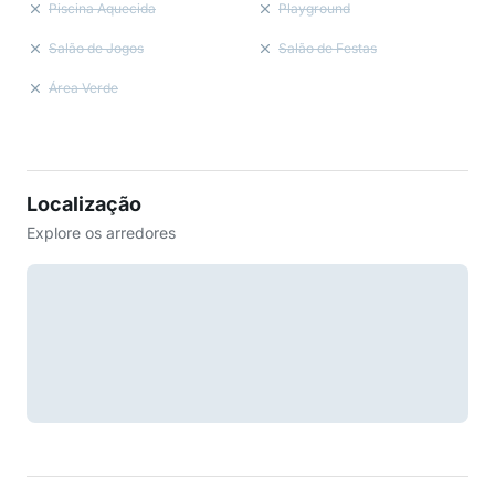
Piscina Aquecida
Playground
Salão de Jogos
Salão de Festas
Área Verde
Localização
Explore os arredores