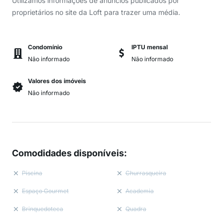
Utilizamos informações de anúncios publicados por
proprietários no site da Loft para trazer uma média.
Condomínio
IPTU mensal
Não informado
Não informado
Valores dos imóveis
Não informado
Comodidades disponíveis
:
Piscina
Churrasqueira
Espaço Gourmet
Academia
Brinquedoteca
Quadra