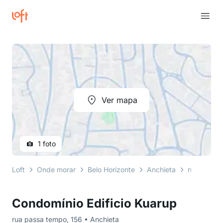
Ver mapa
1 foto
Loft
Onde morar
Belo Horizonte
Anchieta
rua passa
Condomínio Edificio Kuarup
rua passa tempo, 156 • Anchieta