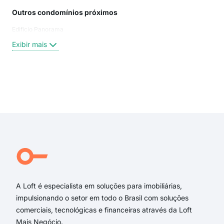
Outros condomínios próximos
Rua
Edificio Panorama
Rua
Tab
Exibir mais
Rua
Min
Rua
Rua
Exi
aven
Epit
rua 
rua 
rua
Aven
A Loft é especialista em soluções para imobiliárias,
impulsionando o setor em todo o Brasil com soluções
comerciais, tecnológicas e financeiras através da Loft
Mais Negócio.