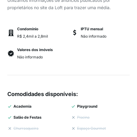
Utilizamos informações de anúncios publicados por
proprietários no site da Loft para trazer uma média.
Condomínio
IPTU mensal
R$ 2,4mil a 2,8mil
Não informado
Valores dos imóveis
Não informado
Comodidades disponíveis
:
Academia
Playground
Salão de Festas
Piscina
Churrasqueira
Espaço Gourmet