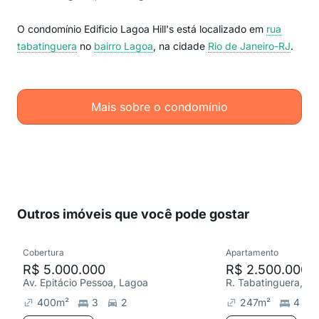
O condomínio Edificio Lagoa Hill's está localizado em
rua
tabatinguera
no
bairro Lagoa
, na cidade
Rio de Janeiro-RJ
.
Mais sobre o condomínio
Outros imóveis que você pode gostar
Cobertura
Apartamento
R$ 5.000.000
R$ 2.500.000
Av. Epitácio Pessoa, Lagoa
R. Tabatinguera, L
400
m²
3
2
247
m²
4