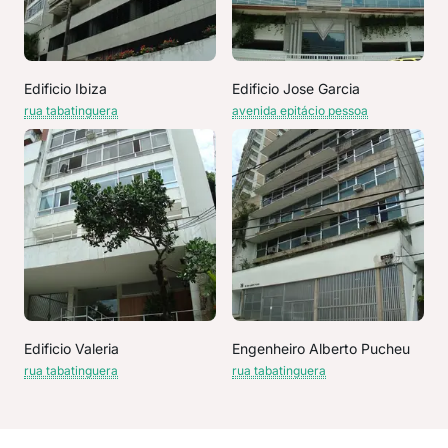
Edificio Ibiza
Edificio Jose Garcia
rua tabatinguera
avenida epitácio pessoa
Edificio Valeria
Engenheiro Alberto Pucheu
rua tabatinguera
rua tabatinguera