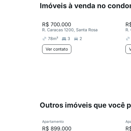
Imóveis à venda no condo
R$ 700.000
R
R. Caracas 1200, Santa Rosa
R.
78
m²
3
2
Ver contato
V
Outros imóveis que você 
Apartamento
Ap
R$ 899.000
R