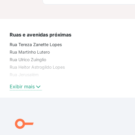
Ruas e avenidas próximas
Rua Tereza Zanette Lopes
Rua Martinho Lutero
Rua Ulrico Zuínglio
Rua Heitor Astrogildo Lopes
Rua Jerusalém
Rua Pedro Cândido Romero
Exibir mais
Rua Sebastião Chapp Galindo
Alameda Pé Vermelho
Rua Eurico Hummig
Rua Maria Lúcia da Paz
Sebastião Chapp Galindo
Rua Alfazema