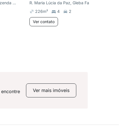
R. Eurico Hummig, Gleba Fazenda Palhano
R. Maria Lúcia da Paz, Gleba Fazenda Palhano
226
m²
4
2
167
m²
Ver contato
Ver co
Ver mais imóveis
 encontre