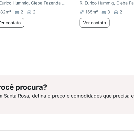
R. Eurico Hummig, Gleba Fazenda Palhano
82
m²
2
2
165
m²
3
2
er contato
Ver contato
você procura?
m Santa Rosa, defina o preço e comodidades que precisa e