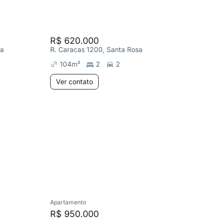
R$ 620.000
R$ 620
sa
R. Caracas 1200, Santa Rosa
R. Carac
104
m²
2
2
78
m²
Ver contato
Ver co
Apartamento
Apartame
R$ 950.000
R$ 1.6