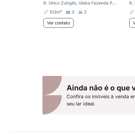
R. Ulrico Zuínglio, Gleba Fazenda Palhano
103
m²
3
2
Ver contato
V
Ainda não é o que 
Confira os imóveis à venda e
seu lar ideal.