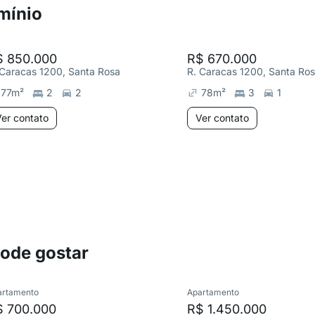
mínio
$ 850.000
R$ 670.000
 Caracas 1200, Santa Rosa
R. Caracas 1200, Santa Ro
77
m²
2
2
78
m²
3
1
er contato
Ver contato
pode gostar
artamento
Apartamento
$ 700.000
R$ 1.450.000