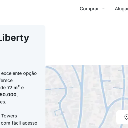
Comprar
Aluga
Liberty
 excelente opção
ferece
 de
77 m²
e
850.000
,
es.
y Towers
 com fácil acesso