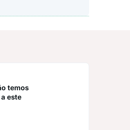
ão temos
 a este