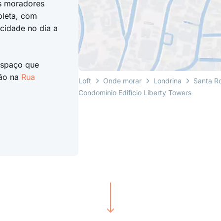
Os moradores
pleta, com
cidade no dia a
espaço que
ção na
Rua
Loft
Onde morar
Londrina
Santa R
Condomínio Edifício Liberty Towers