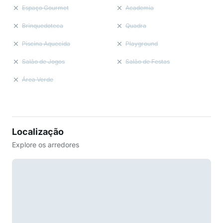
Espaço Gourmet
Academia
Brinquedoteca
Quadra
Piscina Aquecida
Playground
Salão de Jogos
Salão de Festas
Área Verde
Localização
Explore os arredores