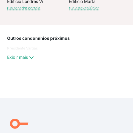
Edificio Londres Vi
Edificio Marta
rua senador correia
rua esteves júnior
Outros condomínios próximos
Rua
Presidente Vargas
Pra
Rua
Exibir mais
Rua
Pra
Rua 
Rua
Exi
rua 
rua 
rua
rua 
praç
Rua 