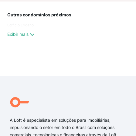
Outros condomínios próximos
Rua
Edificio Eridano
Rua
Pin
Exibir mais
Rua 
Gene
Rua
rua
Exi
rua
rua 
rua
Gene
Rua
Rua
A Loft é especialista em soluções para imobiliárias,
impulsionando o setor em todo o Brasil com soluções
comerciais, tecnológicas e financeiras através da Loft