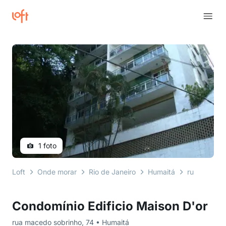
1 foto
Loft
Onde morar
Rio de Janeiro
Humaitá
rua macedo
Condomínio Edificio Maison D'or
rua macedo sobrinho, 74 • Humaitá