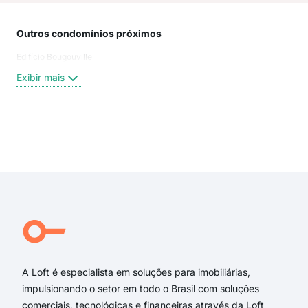
Outros condomínios próximos
Rua
Edifício Bougouville
Rua 
Rua 
Exibir mais
Rua
Ave
Rua
rua 
Exi
rua 
rua 
ave
rua 
rua 
Rua
A Loft é especialista em soluções para imobiliárias,
impulsionando o setor em todo o Brasil com soluções
comerciais, tecnológicas e financeiras através da Loft