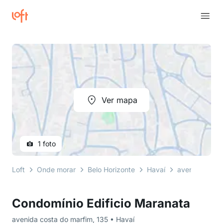
Ver mapa
1 foto
Loft
Onde morar
Belo Horizonte
Havaí
avenida costa
Condomínio Edificio Maranata
avenida costa do marfim, 135 • Havaí