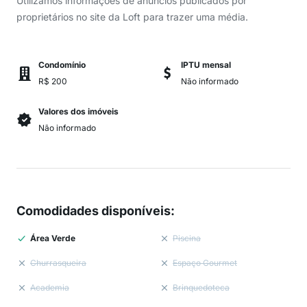
Utilizamos informações de anúncios publicados por
proprietários no site da Loft para trazer uma média.
Condomínio
IPTU mensal
R$ 200
Não informado
Valores dos imóveis
Não informado
Comodidades disponíveis
:
Área Verde
Piscina
Churrasqueira
Espaço Gourmet
Academia
Brinquedoteca