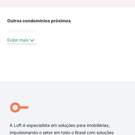
Outros condomínios próximos
Rua
Edificio Juruema
Larg
rua 
Exibir mais
Ama
Rua 
Rua
Rua
Exi
Rua 
rua 
larg
Rua
Frei
Dout
A Loft é especialista em soluções para imobiliárias,
impulsionando o setor em todo o Brasil com soluções