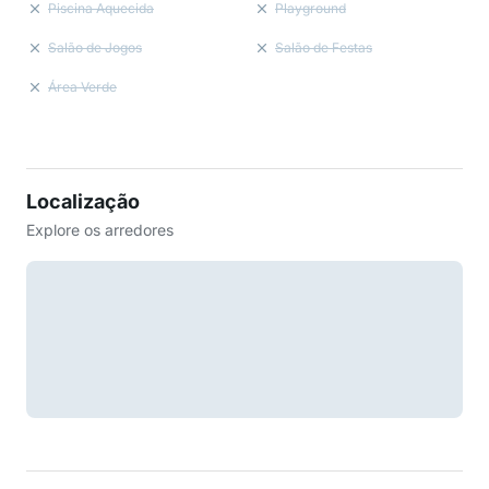
Piscina Aquecida
Playground
Salão de Jogos
Salão de Festas
Área Verde
Localização
Explore os arredores