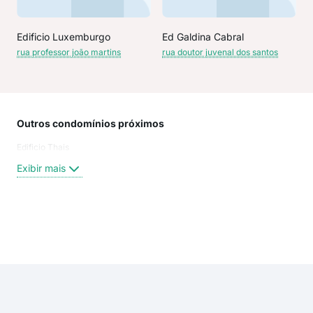
Edificio Luxemburgo
Ed Galdina Cabral
rua professor joão martins
rua doutor juvenal dos santos
Outros condomínios próximos
Rua
Edificio Thais
Elia
Rua 
Exibir mais
Rua
Rua 
Rua
Rua 
Exi
Rua
rua 
rua 
Rua