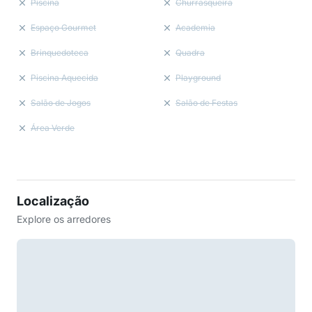
Piscina
Churrasqueira
Espaço Gourmet
Academia
Brinquedoteca
Quadra
Piscina Aquecida
Playground
Salão de Jogos
Salão de Festas
Área Verde
Localização
Explore os arredores