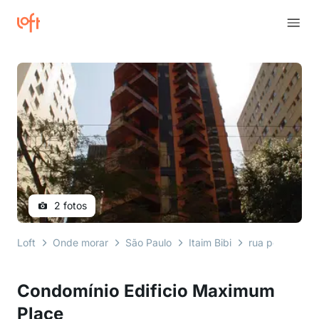
2 fotos
Loft
Onde morar
São Paulo
Itaim Bibi
rua pedroso al
Condomínio Edificio Maximum
Place