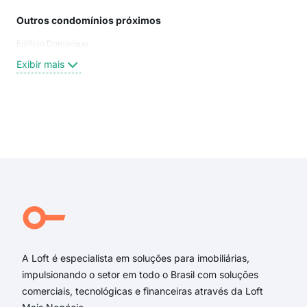
Outros condomínios próximos
Rua
Edificio Dominique
Rua 
Dr. 
Exibir mais
RUA
Rua 
Rua 
ITA
Exi
PED
Ped
Ita
rua
Rua
Rua
A Loft é especialista em soluções para imobiliárias,
impulsionando o setor em todo o Brasil com soluções
comerciais, tecnológicas e financeiras através da Loft