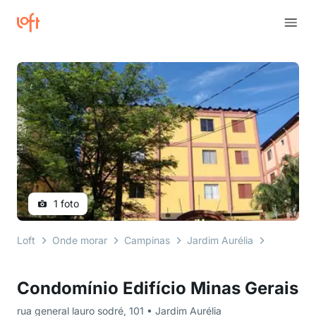
1 foto
Loft
Onde morar
Campinas
Jardim Aurélia
rua gener
Condomínio Edifício Minas Gerais
rua general lauro sodré, 101 • Jardim Aurélia