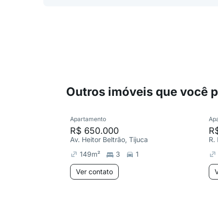
Outros imóveis que você 
Apartamento
Ap
R$ 650.000
R
Av. Heitor Beltrão, Tijuca
R.
149
m²
3
1
Ver contato
V