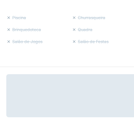
Piscina
Churrasqueira
Brinquedoteca
Quadra
Salão de Jogos
Salão de Festas