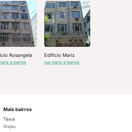
icio Rosangela
Edificio Mariz
mariz e barros
rua mariz e barros
Mais bairros
Tijuca
Grajau