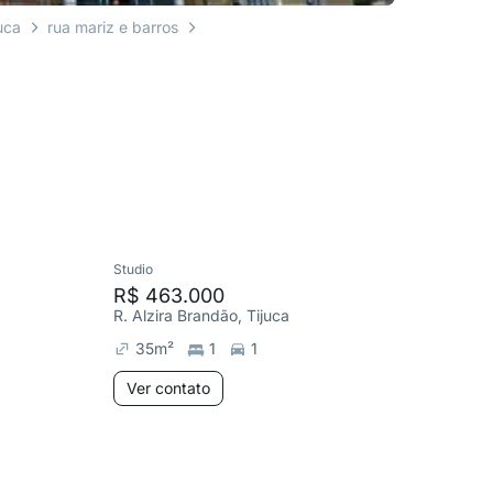
uca
rua mariz e barros
Studio
Apartame
R$ 463.000
R$ 330
R. Alzira Brandão, Tijuca
Av. Mara
35
m²
1
1
70
m²
Ver contato
Ver co