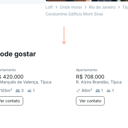
Loft
Onde morar
Rio de Janeiro
Tij
Condomínio Edificio Mont Sinai
pode gostar
artamento
Apartamento
$ 420.000
R$ 708.000
 Marquês de Valença, Tijuca
R. Alzira Brandão, Tijuca
105
m²
3
1
89
m²
1
1
er contato
Ver contato