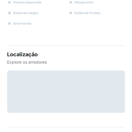
Piscina Aquecida
Playground
Salão de Jogos
Salão de Festas
Área Verde
Localização
Explore os arredores