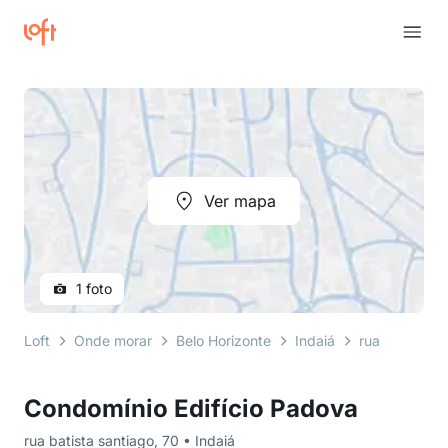
Ver mapa
1 foto
Loft
Onde morar
Belo Horizonte
Indaiá
rua batista s
Condomínio Edifício Padova
rua batista santiago, 70 • Indaiá