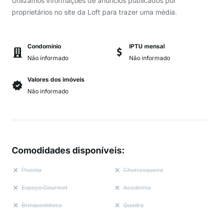
Utilizamos informações de anúncios publicados por
proprietários no site da Loft para trazer uma média.
Condomínio
IPTU mensal
Não informado
Não informado
Valores dos imóveis
Não informado
Comodidades disponíveis
:
Piscina
Churrasqueira
Espaço Gourmet
Academia
Brinquedoteca
Quadra