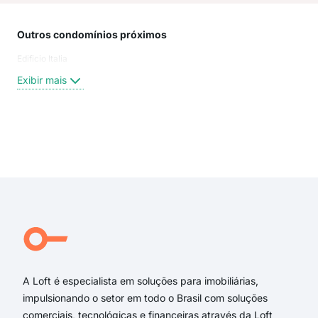
Outros condomínios próximos
Rua
Edificio Italia
Bar
Rua 
Exibir mais
Dua
Rua
Rua
Rua
Exi
rua
rua 
rua 
rua 
rua
Rua
A Loft é especialista em soluções para imobiliárias,
impulsionando o setor em todo o Brasil com soluções
comerciais, tecnológicas e financeiras através da Loft