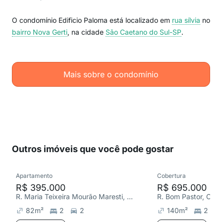
O condomínio Edificio Paloma está localizado em
rua sílvia
no
bairro Nova Gerti
, na cidade
São Caetano do Sul-SP
.
Mais sobre o condomínio
Outros imóveis que você pode gostar
Apartamento
Cobertura
R$ 395.000
R$ 695.000
R. Maria Teixeira Mourão Maresti, Cerâmica
R. Bom Pastor, Osw
82
m²
2
2
140
m²
2