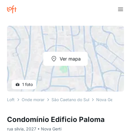
Ver mapa
1 foto
Loft
Onde morar
São Caetano do Sul
Nova Gerti
rua 
Condomínio Edificio Paloma
rua sílvia, 2027 • Nova Gerti