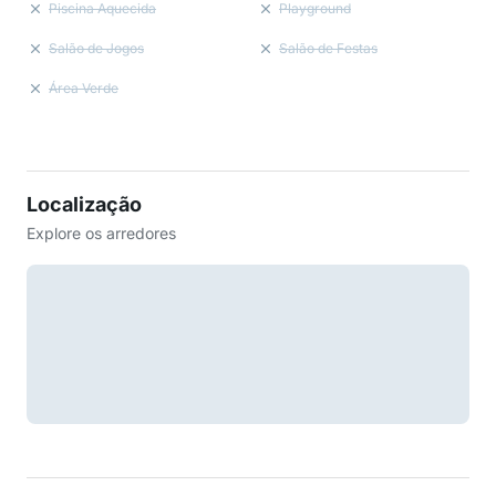
Piscina Aquecida
Playground
Salão de Jogos
Salão de Festas
Área Verde
Localização
Explore os arredores