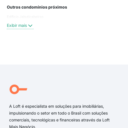
Outros condomínios próximos
Rua
Edificio Jabuticabeiras
Rua
Rua 
Exibir mais
Rua
rua
rua 
rua 
Exi
rua 
Rua
Rua
Rua 
Rua
Rua 
A Loft é especialista em soluções para imobiliárias,
impulsionando o setor em todo o Brasil com soluções
comerciais, tecnológicas e financeiras através da Loft
Mais Negócio.