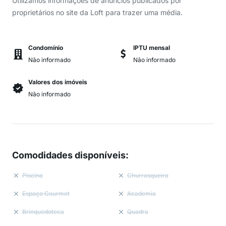
Utilizamos informações de anúncios publicados por
proprietários no site da Loft para trazer uma média.
Condomínio
IPTU mensal
Não informado
Não informado
Valores dos imóveis
Não informado
Comodidades disponíveis
:
Piscina
Churrasqueira
Espaço Gourmet
Academia
Brinquedoteca
Quadra