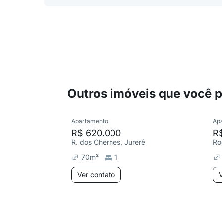
Outros imóveis que você 
Apartamento
Ap
R$ 620.000
R$
R. dos Chernes, Jurerê
70
m²
1
Ver contato
V