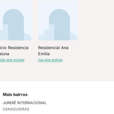
icio Residencia
Residencial Ana
aluna
Emilia
ida dos búzios
rua dos polvos
Mais bairros
JURERÊ INTERNACIONAL
CANASVIEIRAS