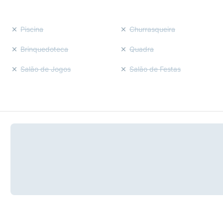
Piscina
Churrasqueira
Brinquedoteca
Quadra
Salão de Jogos
Salão de Festas