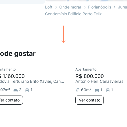
Loft
Onde morar
Florianópolis
Jure
Condomínio Edificio Porto Feliz
pode gostar
artamento
Apartamento
 1.160.000
R$ 800.000
Rodovia Tertuliano Brito Xavier, Canasvieiras
Antonio Heil, Canasvieiras
97
m²
3
1
60
m²
1
1
er contato
Ver contato