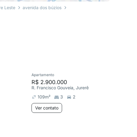
re Leste
avenida dos búzios
Apartamento
Cobertura
R$ 2.900.000
R$ 4.4
R. Francisco Gouveia, Jurerê
dos Camb
109
m²
3
2
298
m
Ver contato
Ver co