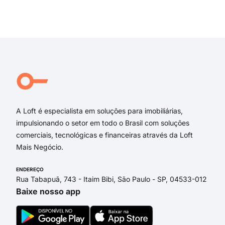
rua
rua 
Exi
Rua
Fio
Frei
Rua
FIO
FRE
A Loft é especialista em soluções para imobiliárias,
impulsionando o setor em todo o Brasil com soluções
comerciais, tecnológicas e financeiras através da Loft
Mais Negócio.
ENDEREÇO
Rua Tabapuã, 743 - Itaim Bibi, São Paulo - SP, 04533-012
Baixe nosso app