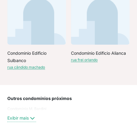
Condominio Edificio
Condominio Edificio Alianca
rua frei orlando
Sulbanco
rua cândido machado
Outros condomínios próximos
Rua
Condominio M. Bardini
Rua 
rua 
Exibir mais
rua 
aven