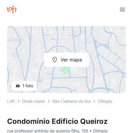
Ver mapa
1 foto
Loft
Onde morar
São Caetano do Sul
Olímpio
rua pro
Condomínio Edificio Queiroz
rua professor antônio de queirós filho, 155 • Olímpio