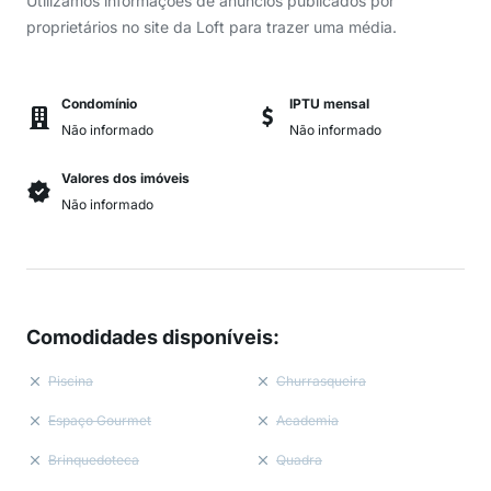
Utilizamos informações de anúncios publicados por
proprietários no site da Loft para trazer uma média.
Condomínio
IPTU mensal
Não informado
Não informado
Valores dos imóveis
Não informado
Comodidades disponíveis
:
Piscina
Churrasqueira
Espaço Gourmet
Academia
Brinquedoteca
Quadra