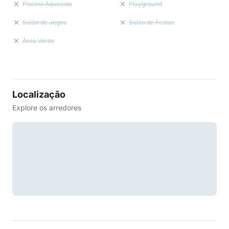
Piscina Aquecida
Playground
Salão de Jogos
Salão de Festas
Área Verde
Localização
Explore os arredores