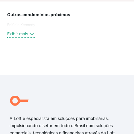
Outros condomínios próximos
Rua
Edificio Kennedy
Rua 
Ave
Exibir mais
Rua 
Rua 
Rua
Rua 
Exi
Rua 
rua 
Rua 
Rua 
Rua
Rua
A Loft é especialista em soluções para imobiliárias,
impulsionando o setor em todo o Brasil com soluções
comerciais, tecnológicas e financeiras através da Loft