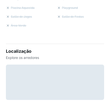
Piscina Aquecida
Playground
Salão de Jogos
Salão de Festas
Área Verde
Localização
Explore os arredores