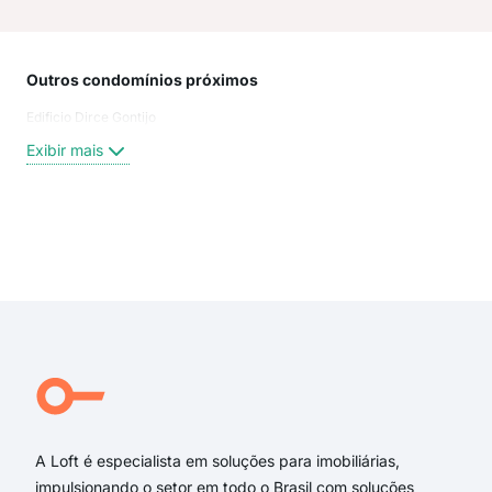
Outros condomínios próximos
Rua
Edificio Dirce Gontijo
Rua 
Rua
Exibir mais
Rua
San
Rua
Rua
Exi
rua
rua 
rua
rua 
rua 
Ben
A Loft é especialista em soluções para imobiliárias,
impulsionando o setor em todo o Brasil com soluções