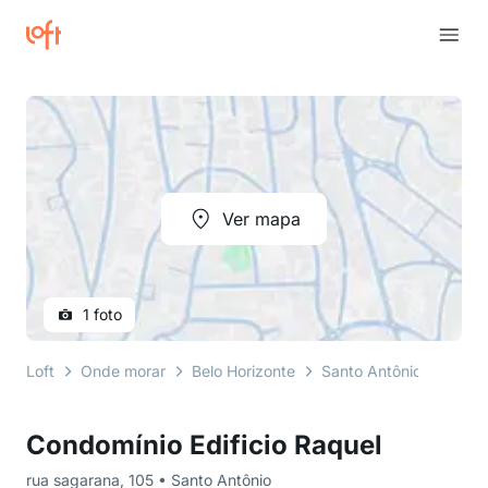
Ver mapa
1 foto
Loft
Onde morar
Belo Horizonte
Santo Antônio
rua s
Condomínio Edificio Raquel
rua sagarana, 105 • Santo Antônio