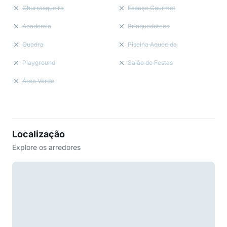
Churrasqueira
Espaço Gourmet
Academia
Brinquedoteca
Quadra
Piscina Aquecida
Playground
Salão de Festas
Área Verde
Localização
Explore os arredores