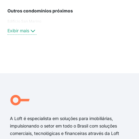
Outros condomínios próximos
Rua
Edificio San Marino
Rua 
rua 
Exibir mais
Júli
Rua
Rua 
Rua
Exi
rua 
Rua
Dr 
Suz
Dou
Rua
A Loft é especialista em soluções para imobiliárias,
impulsionando o setor em todo o Brasil com soluções
comerciais, tecnológicas e financeiras através da Loft