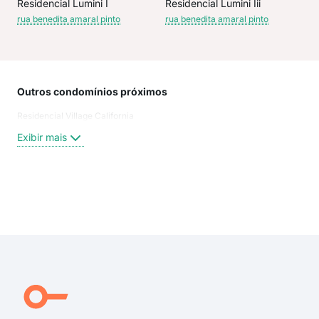
Residencial Lumini I
Residencial Lumini Iii
rua benedita amaral pinto
rua benedita amaral pinto
Outros condomínios próximos
Rua
Residencial Village California
Rua
Rua
Exibir mais
Rua
Rua
Rua 
Rua
Exi
Rua 
Rua
Ende
Rua
rua 
RUA