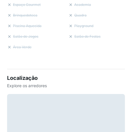
Espaço Gourmet
Academia
Brinquedoteca
Quadra
Piscina Aquecida
Playground
Salão de Jogos
Salão de Festas
Área Verde
Localização
Explore os arredores