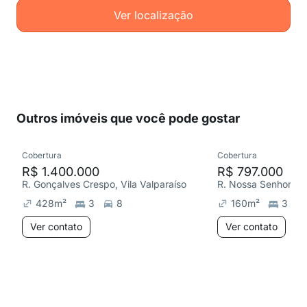
Ver localização
Outros imóveis que você pode gostar
Cobertura
Cobertura
R$ 1.400.000
R$ 797.000
R. Gonçalves Crespo, Vila Valparaíso
R. Nossa Senhora de
428
m²
3
8
160
m²
3
Ver contato
Ver contato