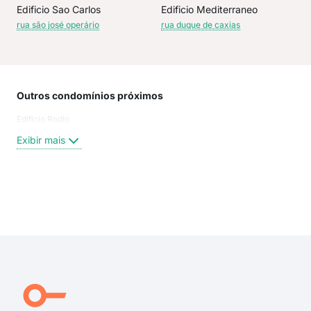
Edificio Sao Carlos
Edificio Mediterraneo
rua são josé operário
rua duque de caxias
Outros condomínios próximos
Rua
Edificio Rodin
XAV
AV 
Exibir mais
Rua
Rua
Rua 
Rua
Exi
rua 
rua 
rua 
Ind
Rua
Rua